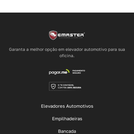
Flexibilidade para diferentes tipos de
trabalho
Elas atendem a diversas demandas, como:
carpintaria;
Garanta a melhor opção em elevador automotivo para sua
oficina.
eletrônica;
mecânica;
artesanato.
Elevadores Automotivos
Sem contar que elas podem ser
personalizadas
com
características específicas para cada função.
Empilhadeiras
Bancada
Uma bancada para eletrônica, por exemplo, pode