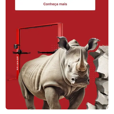
Produtividade
Uma bancada bem projetada impacta diretamente a
produtividade. Ao oferecer um espaço exclusivo e
otimizado, ela permite que você se concentre no que
realmente importa:
executar o trabalho
.
Se uma oficina tem todos os equipamentos
distribuídos de forma lógica e acessível na bancada,
o tempo gasto para realizar as demandas é
significativamente menor
.
Logo, essa eficiência nas operações contribui para
aumentar a qualidade e a quantidade de serviços
realizados no mesmo período.